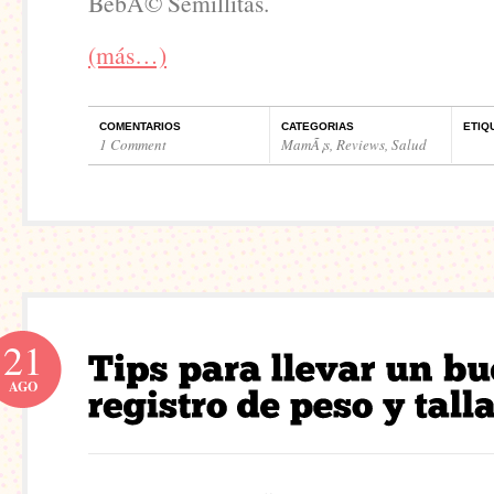
BebÃ© Semillitas.
(más…)
COMENTARIOS
CATEGORIAS
ETIQ
1 Comment
MamÃ¡s
,
Reviews
,
Salud
21
AGO