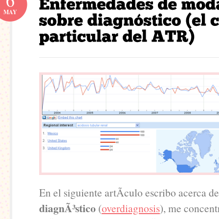
6
MAY
En el siguiente artÃ­culo escribo acerca d
diagnÃ³stico
(
overdiagnosis
), me concent