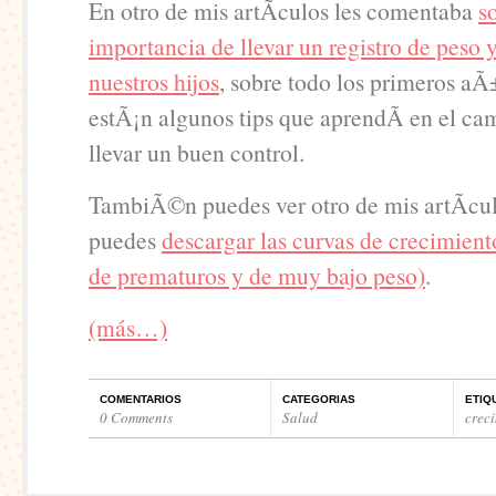
En otro de mis artÃ­culos les comentaba
s
importancia de llevar un registro de peso y
nuestros hijos
, sobre todo los primeros a
estÃ¡n algunos tips que aprendÃ­ en el ca
llevar un buen control.
TambiÃ©n puedes ver otro de mis artÃ­cu
puedes
descargar las curvas de crecimiento
de prematuros y de muy bajo peso)
.
(más…)
COMENTARIOS
CATEGORIAS
ETIQ
0 Comments
Salud
crec