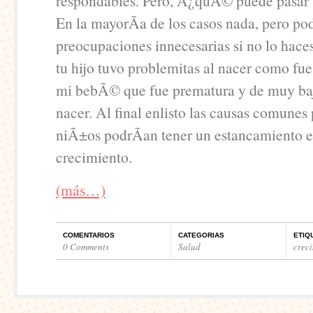
respondables. Pero, Â¿quÃ© puede pasar s
En la mayorÃ­a de los casos nada, pero pod
preocupaciones innecesarias si no lo haces
tu hijo tuvo problemitas al nacer como fue
mi bebÃ© que fue prematura y de muy baj
nacer. Al final enlisto las causas comunes 
niÃ±os podrÃ­an tener un estancamiento e
crecimiento.
(más…)
COMENTARIOS
CATEGORIAS
ETIQ
0 Comments
Salud
crec