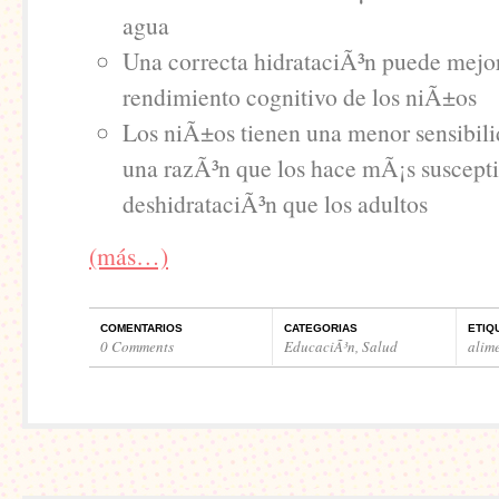
agua
Una correcta hidrataciÃ³n puede mejor
rendimiento cognitivo de los niÃ±os
Los niÃ±os tienen una menor sensibilid
una razÃ³n que los hace mÃ¡s susceptib
deshidrataciÃ³n que los adultos
(más…)
COMENTARIOS
CATEGORIAS
ETIQ
0 Comments
EducaciÃ³n
,
Salud
alim