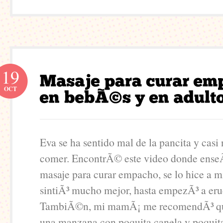
19
OCT
Eva se ha sentido mal de la pancita y casi
comer. EncontrÃ© este video donde enseÃ
masaje para curar empacho, se lo hice a 
sintiÃ³ mucho mejor, hasta empezÃ³ a eru
TambiÃ©n, mi mamÃ¡ me recomendÃ³ que
una manzana con poquita canela y poquit