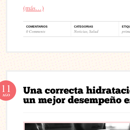
(más…)
COMENTARIOS
CATEGORIAS
ETIQ
0 Comments
Noticias
,
Salud
prim
11
AGO