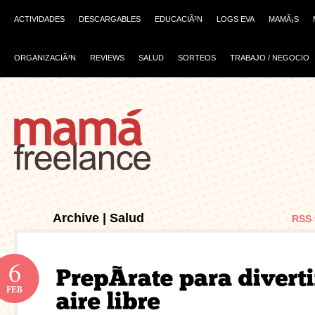
ACTIVIDADES
DESCARGABLES
EDUCACIÃ³N
LOGS EVA
MAMÃ¡S
ORGANIZACIÃ³N
REVIEWS
SALUD
SORTEOS
TRABAJO / NEGOCIO
Archive | Salud
RSS 
6
FEB