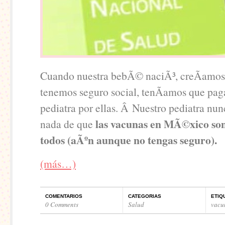
Cuando nuestra bebÃ© naciÃ³, creÃ­amos
tenemos seguro social, tenÃ­amos que paga
pediatra por ellas. Â Nuestro pediatra nun
las vacunas en MÃ©xico son
nada de que
todos (aÃºn aunque no tengas seguro).
(más…)
COMENTARIOS
CATEGORIAS
ETIQ
0 Comments
Salud
vacu