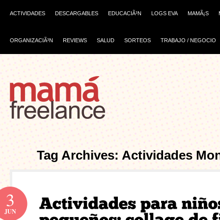
ACTIVIDADES
DESCARGABLES
EDUCACIÃ³N
LOGS EVA
MAMÃ¡S
ORGANIZACIÃ³N
REVIEWS
SALUD
SORTEOS
TRABAJO / NEGOCIO
Tag Archives: Actividades Mon
3
JUN