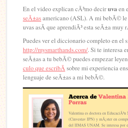
uva
En el video explican cÃ³mo decir
en 
seÃ±as
americano (ASL). A mi bebÃ© le 
uvas asÃ­ que aprendiÃ³ esta seÃ±a muy r
Puedes ver el diccionario completo en el s
http://mysmarthands.com/
. Si te interesa
seÃ±as a tu bebÃ© puedes empezar leye
culo que escribÃ­
sobre mi experiencia en
lenguaje de seÃ±as a mi bebÃ©.
Valentina es doctora en EducaciÃ³n
(Cinvestav IPN) y mÃ¡ster en compu
del IIMAS UNAM. Se interesa por el