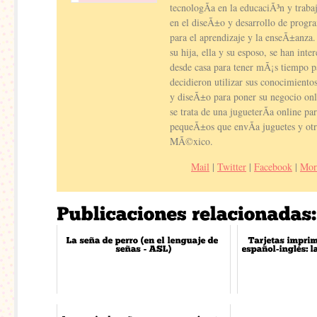
tecnologÃ­a en la educaciÃ³n y traba
en el diseÃ±o y desarrollo de progra
para el aprendizaje y la enseÃ±anza
su hija, ella y su esposo, se han inte
desde casa para tener mÃ¡s tiempo 
decidieron utilizar sus conocimient
y diseÃ±o para poner su negocio on
se trata de una jugueterÃ­a online p
pequeÃ±os que envÃ­a juguetes y otr
MÃ©xico.
Mail
|
Twitter
|
Facebook
|
Mor