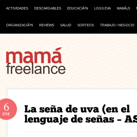
ACTIVIDADES
DESCARGABLES
EDUCACIÃ³N
LOGS EVA
MAMÃ¡S
ORGANIZACIÃ³N
REVIEWS
SALUD
SORTEOS
TRABAJO / NEGOCIO
6
ENE