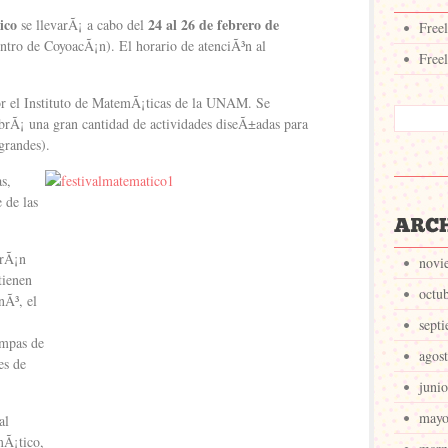
ico
24 al 26 de febrero de
se llevarÃ¡ a cabo del
Free
ntro de CoyoacÃ¡n). El horario de atenciÃ³n al
Free
por el Instituto de MatemÃ¡ticas de la UNAM. Se
habrÃ¡ una gran cantidad de actividades diseÃ±adas para
grandes).
as,
 de las
drÃ¡n
novi
tienen
octu
nÃ³, el
sept
ompas de
agos
es de
juni
mayo
al
mÃ¡tico,