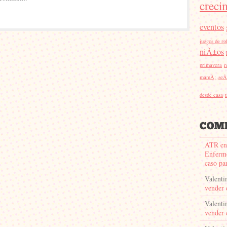
creci
eventos
juegos de ro
niÃ±os
primavera
r
mamÃ¡
seÃ
desde casa
ATR en
Enferme
caso pa
Valenti
vender 
Valenti
vender 