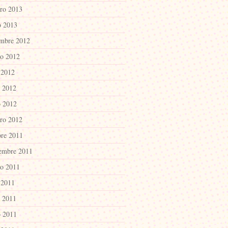
ero 2013
o 2013
embre 2012
to 2012
 2012
o 2012
 2012
ero 2012
bre 2011
iembre 2011
to 2011
 2011
o 2011
 2011