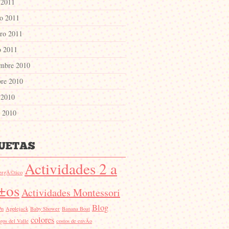
 2011
o 2011
ero 2011
o 2011
embre 2010
bre 2010
 2010
o 2010
Actividades 2 a
ergÃ©tico
±os
Actividades Montessori
Blog
³n
Applejack
Baby Shower
Banana Boat
colores
gos del Valle
costos de envÃ­o