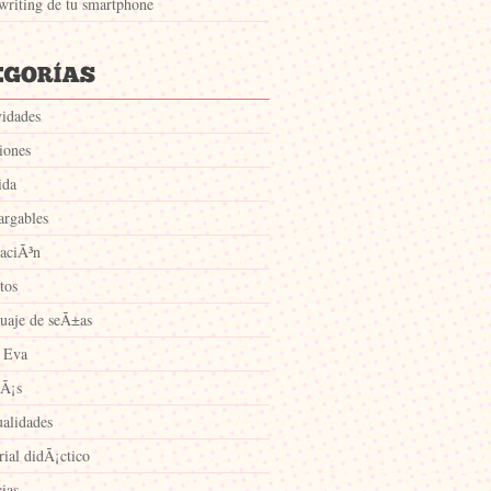
writing de tu smartphone
vidades
iones
ida
argables
aciÃ³n
tos
uaje de seÃ±as
 Eva
Ã¡s
alidades
rial didÃ¡ctico
ias