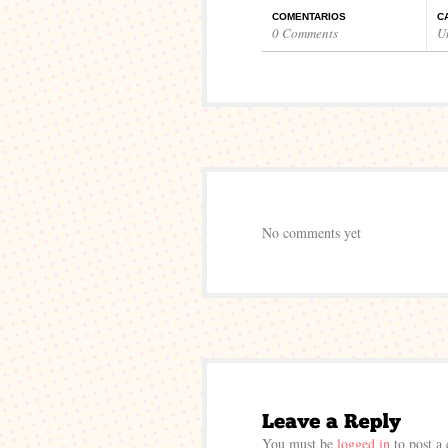
COMENTARIOS
C
0 Comments
U
No comments yet
You must be
logged in
to post a