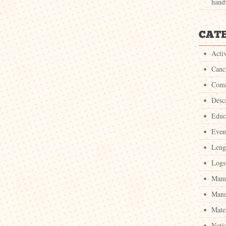
hand
Acti
Canc
Com
Desc
Educ
Even
Leng
Logs
Mam
Manu
Mate
Notic