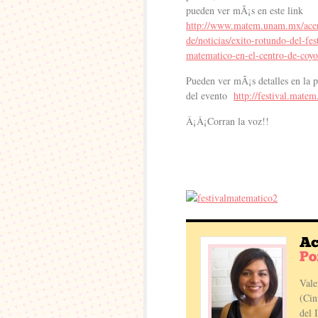
pueden ver mÃ¡s en este link
http://www.matem.unam.mx/ace
de/noticias/exito-rotundo-del-fes
matematico-en-el-centro-de-coy
Pueden ver mÃ¡s detalles en la 
del evento
http://festival.mate
Â¡Â¡Corran la voz!!
Vale
(Cin
del 