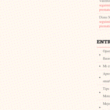
Valenti
seguimi
prematu
Diana 
seguimi
prematu
Oport
fluor
Mi e
Apre
smar
Tips
Moto
Mejor