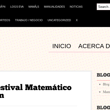
IÃ³N
LOGS EVA
MAMÃ¡S
MANUALIDADES
NOTICIAS
ORTEOS
TRABAJO / NEGOCIO
UNCATEGORIZED
X
INICIO
ACERCA 
Blog
MamÃ