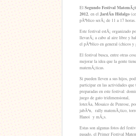
Segundo Festival MatemÃ¡t
El
2012
JardÃ­n Hidalgo
, en el
(ce
pÃºblico serÃ¡ de 11 a 17 horas.
Este festival estÃ¡ organizado 
llevarÃ¡ a cabo al aire libre y 
el pÃºblico en general (chicos y 
El festival busca, entre otras cos
mejorar la idea que la gente tiene
matemÃ¡ticas.
Si pueden lleven a sus hijos, po
participar en las actividades que 
preparadas en este festival: domi
juego de gato tridimensional,
loterÃ­a, Mosaico de Penrose, p
jabÃ³n, rally matemÃ¡tico, torr
Hanoi y mÃ¡s.
Estas son algunas fotos del festiv
pasado, el Primer Festival Mate