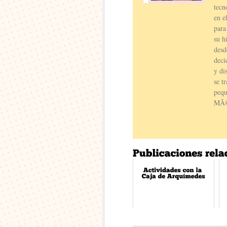
tecn
en e
para
su h
desd
deci
y di
se t
pequ
MÃ©