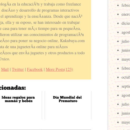
ologÃ­a en la educaciÃ³n y trabaja como freelance
febr
l diseÃ±o y desarrollo de programas interactivos
ener
 el aprendizaje y la enseÃ±anza. Desde que naciÃ³
ija, ella y su esposo, se han interesado en trabajar
dici
e casa para tener mÃ¡s tiempo para su pequeÃ±a,
agos
dieron utilizar sus conocimientos de programaciÃ³n
seÃ±o para poner su negocio online, Kukubaya.com
julio
rata de una jugueterÃ­a online para niÃ±os
juni
eÃ±os que envÃ­a juguetes y otros productos a todo
xico.
mayo
febr
Mail
|
Twitter
|
Facebook
|
More Posts(123)
octu
sept
agos
julio
juni
mayo