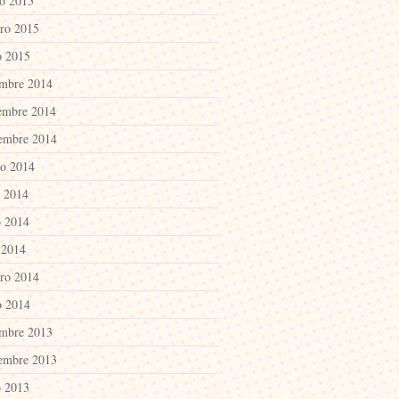
o 2015
ero 2015
o 2015
embre 2014
embre 2014
iembre 2014
to 2014
o 2014
 2014
 2014
ero 2014
o 2014
embre 2013
iembre 2013
 2013