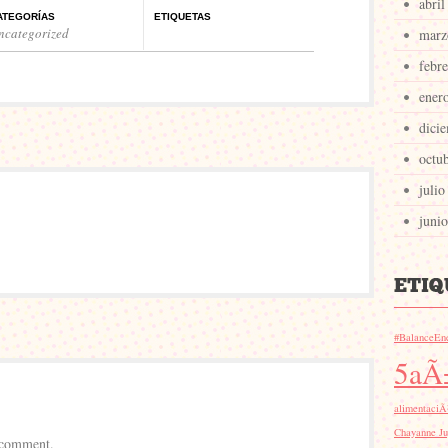
abril
ATEGORÍAS
ETIQUETAS
ncategorized
marz
febr
ener
dici
octu
julio
juni
#BalanceEn
5aÃ
alimentaciÃ
Chayanne Ju
 comment.