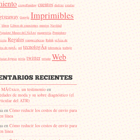
miento
cuentos
crowdfunding
disfraz
estafas
Imprimibles
giveaway
Google
l
libros
Libros de emociones
museos
Navidad
Papalote Museo del NiÃ±o
paqueteria
Pomodoro
Regalos
eceta
rompecabezas
Rubik
seÃ±a de
tecnologÃ­a
±a de papÃ¡
sol
tolerancia
trabajo
Web
twitter
trazar figuras
trivia
verano
 MÃ©xico, un testimonio
en
dades de moda y su sobre diagnóstico (el
rticular del ATR)
na
en
Cómo reducir los costos de envío para
en línea
na
en
Cómo reducir los costos de envío para
en línea