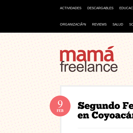
ACTIVIDADES
DESCARGABLES
EDUCAC
ORGANIZACIÃ³N
REVIEWS
SALUD
S
9
FEB