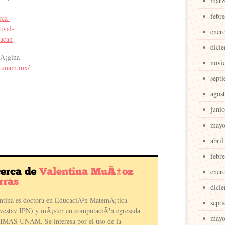
marz
febr
rca-
tival-
ener
oacan
dici
pÃ¡gina
novi
m.unam.mx/
sept
agos
juni
mayo
abril
febr
ener
dici
ntina es doctora en EducaciÃ³n MatemÃ¡tica
sept
vestav IPN) y mÃ¡ster en computaciÃ³n egresada
mayo
IIMAS UNAM. Se interesa por el uso de la