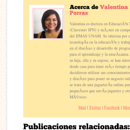
Valentina es doctora en EducaciÃ³n
(Cinvestav IPN) y mÃ¡ster en compu
del IIMAS UNAM. Se interesa por el
tecnologÃ­a en la educaciÃ³n y traba
en el diseÃ±o y desarrollo de progra
para el aprendizaje y la enseÃ±anza
su hija, ella y su esposo, se han inte
desde casa para tener mÃ¡s tiempo 
decidieron utilizar sus conocimient
y diseÃ±o para poner su negocio on
se trata de una jugueterÃ­a online p
pequeÃ±os que envÃ­a juguetes y otr
MÃ©xico.
Mail
|
Twitter
|
Facebook
|
Mor