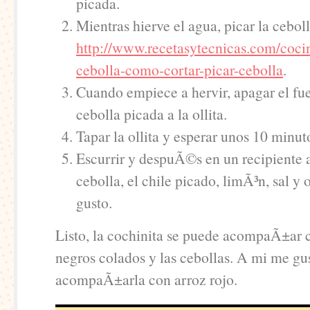
picada.
Mientras hierve el agua, picar la ceboll
http://www.recetasytecnicas.com/cocin
cebolla-como-cortar-picar-cebolla
.
Cuando empiece a hervir, apagar el fu
cebolla picada a la ollita.
Tapar la ollita y esperar unos 10 minut
Escurrir y despuÃ©s en un recipiente 
cebolla, el chile picado, limÃ³n, sal 
gusto.
Listo, la cochinita se puede acompaÃ±ar c
negros colados y las cebollas. A mi me g
acompaÃ±arla con arroz rojo.