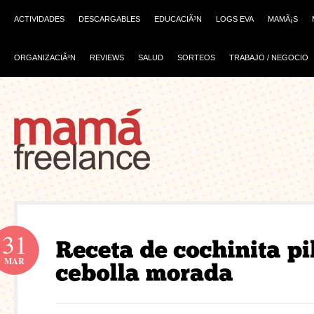
ACTIVIDADES
DESCARGABLES
EDUCACIÃ³N
LOGS EVA
MAMÃ¡S
ORGANIZACIÃ³N
REVIEWS
SALUD
SORTEOS
TRABAJO / NEGOCIO
31
MAR