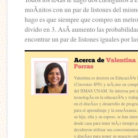
moÃ±itos con un par de listones del mism
hago es que siempre que compro un metro 
divido en 3. AsÃ­ aumento las probabilida
encontrar un par de listones iguales por 
Valentina es doctora en EducaciÃ³n
(Cinvestav IPN) y mÃ¡ster en compu
del IIMAS UNAM. Se interesa por el
tecnologÃ­a en la educaciÃ³n y traba
en el diseÃ±o y desarrollo de progra
para el aprendizaje y la enseÃ±anza
su hija, ella y su esposo, se han inte
desde casa para tener mÃ¡s tiempo 
decidieron utilizar sus conocimient
y diseÃ±o para poner su negocio on