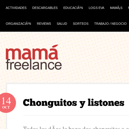
ACTIVIDADES
DESCARGABLES
EDUCACIÃ³N
LOGS EVA
MAMÃ¡S
ORGANIZACIÃ³N
REVIEWS
SALUD
SORTEOS
TRABAJO / NEGOCIO
14
OCT
Todos los dÃ­as le hago dos chonguitos a e