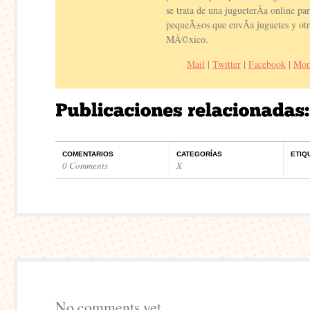
se trata de una jugueterÃ­a online p
pequeÃ±os que envÃ­a juguetes y otr
MÃ©xico.
Mail
|
Twitter
|
Facebook
|
Mor
COMENTARIOS
CATEGORÍAS
ETIQ
0 Comments
X
No comments yet